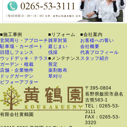
■施工事例
■リフォーム
■会社案内
玄関周り・アプローチ
雑草対策
お客様への誓い
駐車場・カーポート
庭じまい
会社概要
目隠しフェンス
伐採
代表プロフィール
ウッドデッキ・テラス
■メンテナンス
スタッフ紹介
ガーデン・植栽
剪定
店舗・企業物件
薬剤散布
ドッグガーデン
草刈り
ビフォーアフター
〒395-0804
長野県飯田市鼎名
古熊583-1
TEL：0265-53-
3111
有限会社黄鶴園
FAX：0265-53-
3320