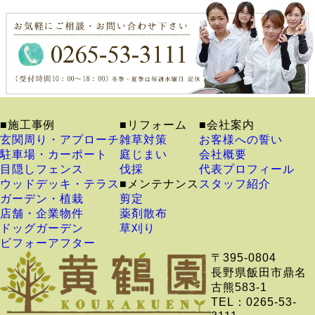
■施工事例
■リフォーム
■会社案内
玄関周り・アプローチ
雑草対策
お客様への誓い
駐車場・カーポート
庭じまい
会社概要
目隠しフェンス
伐採
代表プロフィール
ウッドデッキ・テラス
■メンテナンス
スタッフ紹介
ガーデン・植栽
剪定
店舗・企業物件
薬剤散布
ドッグガーデン
草刈り
ビフォーアフター
〒395-0804
長野県飯田市鼎名
古熊583-1
TEL：0265-53-