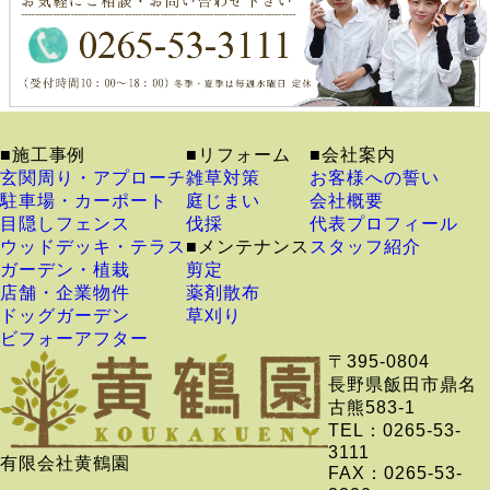
■施工事例
■リフォーム
■会社案内
玄関周り・アプローチ
雑草対策
お客様への誓い
駐車場・カーポート
庭じまい
会社概要
目隠しフェンス
伐採
代表プロフィール
ウッドデッキ・テラス
■メンテナンス
スタッフ紹介
ガーデン・植栽
剪定
店舗・企業物件
薬剤散布
ドッグガーデン
草刈り
ビフォーアフター
〒395-0804
長野県飯田市鼎名
古熊583-1
TEL：0265-53-
3111
有限会社黄鶴園
FAX：0265-53-