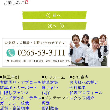
お楽しみに
■施工事例
■リフォーム
■会社案内
玄関周り・アプローチ
雑草対策
お客様への誓い
駐車場・カーポート
庭じまい
会社概要
目隠しフェンス
伐採
代表プロフィール
ウッドデッキ・テラス
■メンテナンス
スタッフ紹介
ガーデン・植栽
剪定
店舗・企業物件
薬剤散布