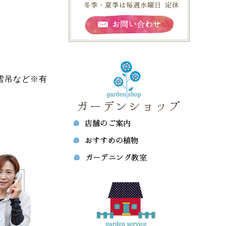
雪吊など※有
来ますか？