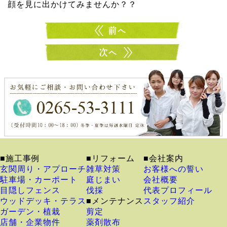
顔を見に出かけてみませんか？？
■施工事例
■リフォーム
■会社案内
玄関周り・アプローチ
雑草対策
お客様への誓い
駐車場・カーポート
庭じまい
会社概要
目隠しフェンス
伐採
代表プロフィール
ウッドデッキ・テラス
■メンテナンス
スタッフ紹介
ガーデン・植栽
剪定
店舗・企業物件
薬剤散布