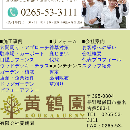
■施工事例
■リフォーム
■会社案内
玄関周り・アプローチ
雑草対策
お客様への誓い
駐車場・カーポート
庭じまい
会社概要
目隠しフェンス
伐採
代表プロフィール
ウッドデッキ・テラス
■メンテナンス
スタッフ紹介
ガーデン・植栽
剪定
店舗・企業物件
薬剤散布
ドッグガーデン
草刈り
ビフォーアフター
〒395-0804
長野県飯田市鼎名
古熊583-1
TEL：0265-53-
3111
有限会社黄鶴園
FAX：0265-53-