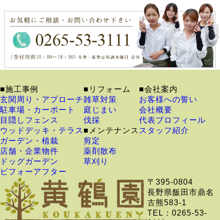
■施工事例
■リフォーム
■会社案内
玄関周り・アプローチ
雑草対策
お客様への誓い
駐車場・カーポート
庭じまい
会社概要
目隠しフェンス
伐採
代表プロフィール
ウッドデッキ・テラス
■メンテナンス
スタッフ紹介
ガーデン・植栽
剪定
店舗・企業物件
薬剤散布
ドッグガーデン
草刈り
ビフォーアフター
〒395-0804
長野県飯田市鼎名
古熊583-1
TEL：0265-53-