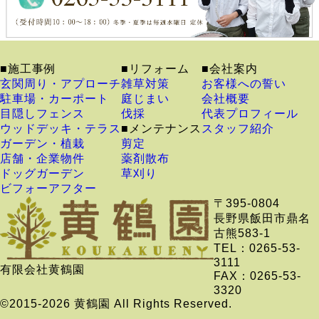
■施工事例
■リフォーム
■会社案内
玄関周り・アプローチ
雑草対策
お客様への誓い
駐車場・カーポート
庭じまい
会社概要
目隠しフェンス
伐採
代表プロフィール
ウッドデッキ・テラス
■メンテナンス
スタッフ紹介
ガーデン・植栽
剪定
店舗・企業物件
薬剤散布
ドッグガーデン
草刈り
ビフォーアフター
〒395-0804
長野県飯田市鼎名
古熊583-1
TEL：0265-53-
3111
有限会社黄鶴園
FAX：0265-53-
3320
©2015-2026 黄鶴園 All Rights Reserved.