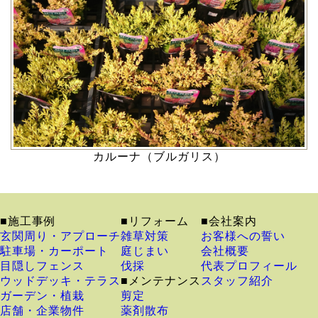
カルーナ（ブルガリス）
■施工事例
■リフォーム
■会社案内
玄関周り・アプローチ
雑草対策
お客様への誓い
駐車場・カーポート
庭じまい
会社概要
目隠しフェンス
伐採
代表プロフィール
ウッドデッキ・テラス
■メンテナンス
スタッフ紹介
ガーデン・植栽
剪定
店舗・企業物件
薬剤散布