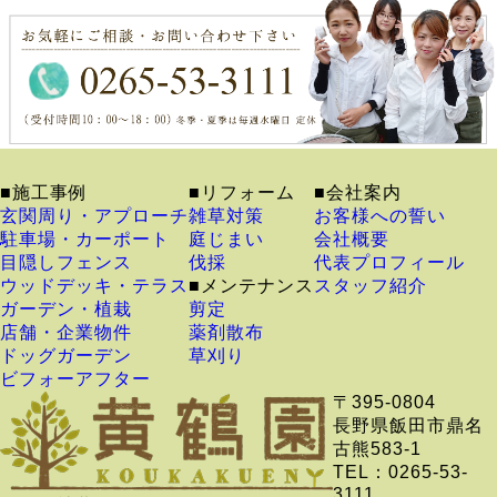
■施工事例
■リフォーム
■会社案内
玄関周り・アプローチ
雑草対策
お客様への誓い
駐車場・カーポート
庭じまい
会社概要
目隠しフェンス
伐採
代表プロフィール
ウッドデッキ・テラス
■メンテナンス
スタッフ紹介
ガーデン・植栽
剪定
店舗・企業物件
薬剤散布
ドッグガーデン
草刈り
ビフォーアフター
〒395-0804
長野県飯田市鼎名
古熊583-1
TEL：0265-53-
3111