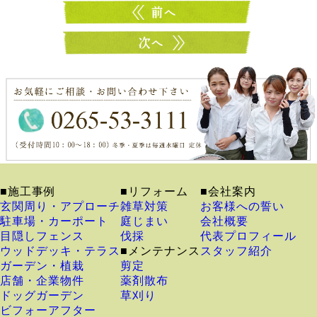
■施工事例
■リフォーム
■会社案内
玄関周り・アプローチ
雑草対策
お客様への誓い
駐車場・カーポート
庭じまい
会社概要
目隠しフェンス
伐採
代表プロフィール
ウッドデッキ・テラス
■メンテナンス
スタッフ紹介
ガーデン・植栽
剪定
店舗・企業物件
薬剤散布
ドッグガーデン
草刈り
ビフォーアフター