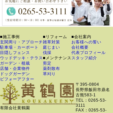
■施工事例
■リフォーム
■会社案内
玄関周り・アプローチ
雑草対策
お客様への誓い
駐車場・カーポート
庭じまい
会社概要
目隠しフェンス
伐採
代表プロフィール
ウッドデッキ・テラス
■メンテナンス
スタッフ紹介
ガーデン・植栽
剪定
店舗・企業物件
薬剤散布
ドッグガーデン
草刈り
ビフォーアフター
〒395-0804
長野県飯田市鼎名
古熊583-1
TEL：0265-53-
3111
有限会社黄鶴園
FAX：0265-53-